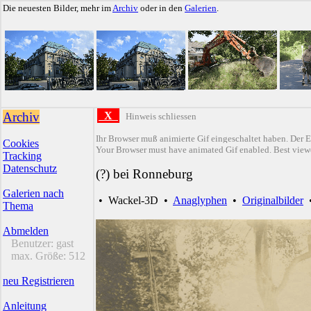
Die neuesten Bilder, mehr im
Archiv
oder in den
Galerien
.
Archiv
X
Hinweis schliessen
Ihr Browser muß animierte Gif eingeschaltet haben. Der E
Cookies
Your Browser must have animated Gif enabled. Best viewe
Tracking
Datenschutz
(?) bei Ronneburg
Galerien nach
•
Wackel-3D
•
Anaglyphen
•
Originalbilder
Thema
Abmelden
Benutzer:
gast
max. Größe:
512
neu Registrieren
Anleitung