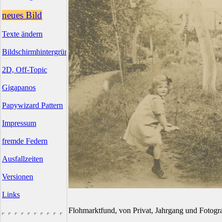
neues Bild
Texte ändern
Bildschirmhintergründe
2D, Off-Topic
Gigapanos
Papywizard Pattern
Impressum
fremde Federn
Ausfallzeiten
Versionen
Links
Flohmarktfund, von Privat, Jahrgang und Fotogr