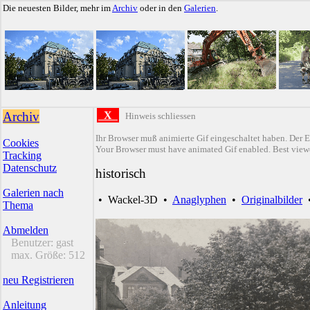
Die neuesten Bilder, mehr im
Archiv
oder in den
Galerien
.
Archiv
X
Hinweis schliessen
Ihr Browser muß animierte Gif eingeschaltet haben. Der E
Cookies
Your Browser must have animated Gif enabled. Best viewe
Tracking
Datenschutz
historisch
Galerien nach
•
Wackel-3D
•
Anaglyphen
•
Originalbilder
Thema
Abmelden
Benutzer:
gast
max. Größe:
512
neu Registrieren
Anleitung