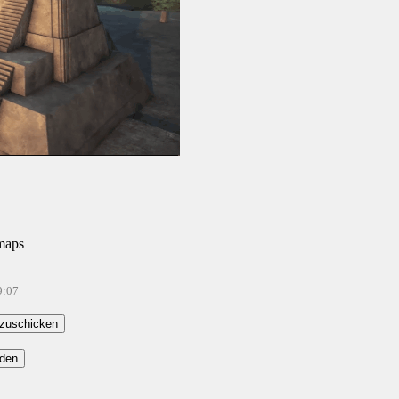
maps
9:07