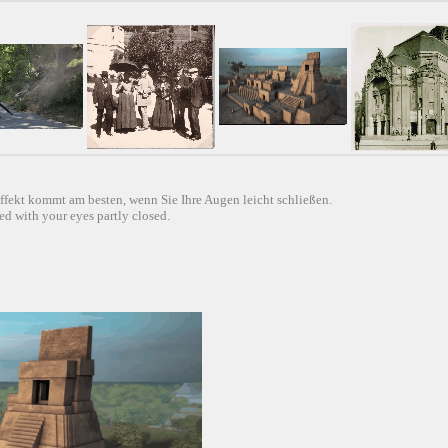
ffekt kommt am besten, wenn Sie Ihre Augen leicht schließen.
d with your eyes partly closed.