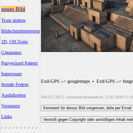
neues Bild
Texte ändern
Bildschirmhintergründe
2D, Off-Topic
Gigapanos
Papywizard Pattern
Impressum
Exif-GPS --> googlemaps
•
Exif-GPS --> bing
fremde Federn
Ausfallzeiten
194.127.205.2, outbound.darmstadt.de, 15.03.2018 15:2
Versionen
Links