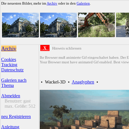
Die neuesten Bilder, mehr im
Archiv
oder in den
Galerien
.
Archiv
X
Hinweis schliessen
Ihr Browser muß animierte Gif eingeschaltet haben. Der E
Cookies
Your Browser must have animated Gif enabled. Best viewe
Tracking
Datenschutz
Galerien nach
•
Wackel-3D
•
Anaglyphen
•
Thema
Abmelden
Benutzer:
gast
max. Größe:
512
neu Registrieren
Anleitung