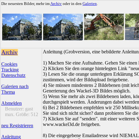
Die neuesten Bilder, mehr im
Archiv
oder in den
Galerien
.
Archiv
Anleitung (Grobversion, eine bebilderte Anleit
1) Machen Sie eine Aufnahme. Gehen Sie einen k
Cookies
2) Klicken Sie den orange hintelegten Link "neue
Tracking
3) Lesen Sie die orange unterlegten Erklärung
Datenschutz
zustimmen, wird der Bildupload freigebene.
4) Sie müssen mindestens 2 Bildebenen (mit leich
Galerien nach
Generierung des Wackel-3D Bildes möglich.
Thema
5) Wenn Sie mehr als zwei Bildebenen laden, kö
durchgespielt werden. Änderungen dabei werden s
Abmelden
6) Bei 2 Bildebenen empfehlen wir 250 Millisek
Benutzer:
gast
Sie sind sich nicht sicher? dann probieren Sie die
max. Größe:
512
7) Klicken Sie auf "senden". mit einer weiteren 
www.wackel3d.de freigeben.
neu Registrieren
8) Die eingegebene Emailadresse wird NIEMALS 
Anleitung