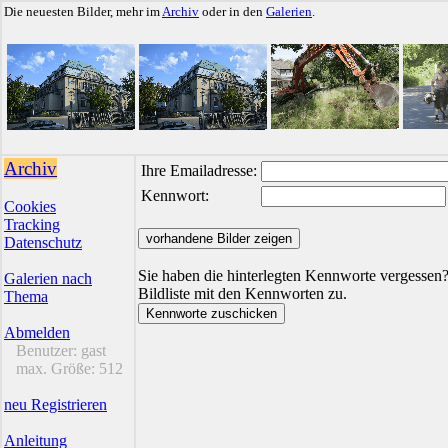
Die neuesten Bilder, mehr im
Archiv
oder in den
Galerien
.
Archiv
Ihre Emailadresse:
Kennwort:
Cookies
Tracking
Datenschutz
Sie haben die hinterlegten Kennworte vergessen?
Galerien nach
Bildliste mit den Kennworten zu.
Thema
Abmelden
Benutzer:
gast
max. Größe:
512
neu Registrieren
Anleitung