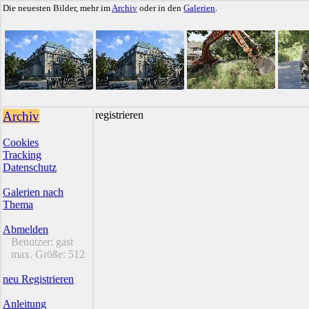
Die neuesten Bilder, mehr im
Archiv
oder in den
Galerien
.
Archiv
registrieren
Cookies
Tracking
Datenschutz
Galerien nach
Thema
Abmelden
Benutzer:
gast
max. Größe:
512
neu Registrieren
Anleitung