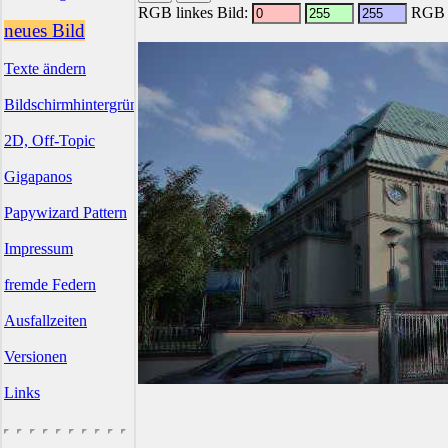
RGB linkes Bild:
RGB r
neues Bild
Texte ändern
Bildschirmhintergründe
2D, Off-Topic
Gigapanos
Papywizard Pattern
Impressum
fremde Federn
Ausfallzeiten
Versionen
Links