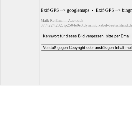
Exif-GPS --> googlemaps
•
Exif-GPS --> bing
Maik Reißmann, Auerbach
37.4.224.232, ip2504e0e8.dynamic.kabel-deutschland.d