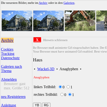
Die neuesten Bilder, mehr im
Archiv
oder in den
Galerien
.
Archiv
X
Hinweis schliessen
Ihr Browser muß animierte Gif eingeschaltet haben. Der E
Cookies
Your Browser must have animated Gif enabled. Best viewe
Tracking
Datenschutz
Haus
Galerien nach
•
Wackel-3D
•
Anaglyphen
•
Thema
Anaglyphen
Abmelden
Benutzer:
gast
linkes Teilbild:
0
1
max. Größe:
512
rechtes Teilbild:
0
1
neu Registrieren
Anleitung