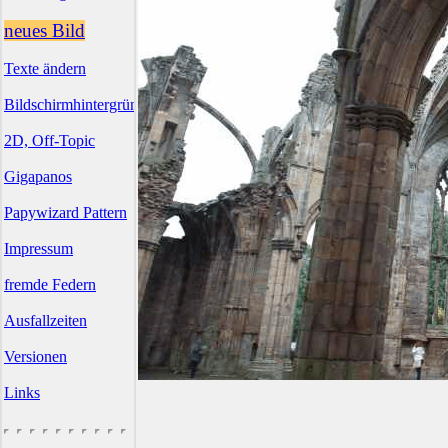
neues Bild
Texte ändern
Bildschirmhintergründe
2D, Off-Topic
Gigapanos
Papywizard Pattern
Impressum
fremde Federn
Ausfallzeiten
Versionen
Links