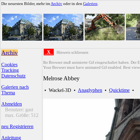
Die neuesten Bilder, mehr im
Archiv
oder in den
Galerien
.
Archiv
X
Hinweis schliessen
Ihr Browser muß animierte Gif eingeschaltet haben. Der E
Cookies
Your Browser must have animated Gif enabled. Best viewe
Tracking
Datenschutz
Melrose Abbey
Galerien nach
•
Wackel-3D
•
Anaglyphen
•
Quicktime
•
Thema
Abmelden
Benutzer:
gast
max. Größe:
512
neu Registrieren
Anleitung