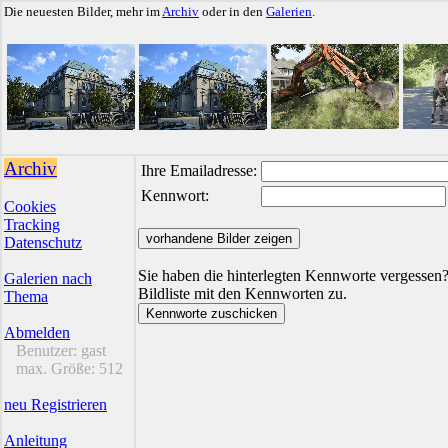
Die neuesten Bilder, mehr im
Archiv
oder in den
Galerien
.
Archiv
Ihre Emailadresse:
Kennwort:
Cookies
Tracking
Datenschutz
Sie haben die hinterlegten Kennworte vergessen?
Galerien nach
Bildliste mit den Kennworten zu.
Thema
Abmelden
Benutzer:
gast
max. Größe:
512
neu Registrieren
Anleitung