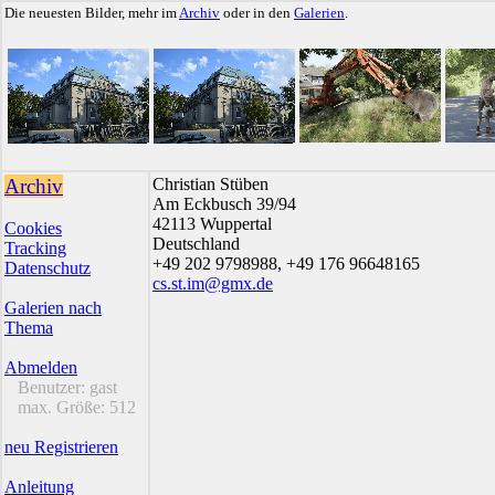
Die neuesten Bilder, mehr im
Archiv
oder in den
Galerien
.
Archiv
Christian Stüben
Am Eckbusch 39/94
42113 Wuppertal
Cookies
Deutschland
Tracking
+49 202 9798988, +49 176 96648165
Datenschutz
cs.st.im@gmx.de
Galerien nach
Thema
Abmelden
Benutzer:
gast
max. Größe:
512
neu Registrieren
Anleitung