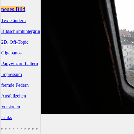
neues Bild
Texte ändern
Bildschirmhintergründe
2D, Off-Topic
Gigapanos
Papywizard Pattern
Impressum
fremde Federn
Ausfallzeiten
Versionen
Links