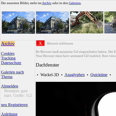
Die neuesten Bilder, mehr im
Archiv
oder in den
Galerien
.
Archiv
X
Hinweis schliessen
Ihr Browser muß animierte Gif eingeschaltet haben. Der E
Cookies
Your Browser must have animated Gif enabled. Best viewe
Tracking
Datenschutz
Dachfenster
Galerien nach
•
Wackel-3D
•
Anaglyphen
•
Quicktime
•
Thema
Abmelden
Benutzer:
gast
max. Größe:
512
neu Registrieren
Anleitung