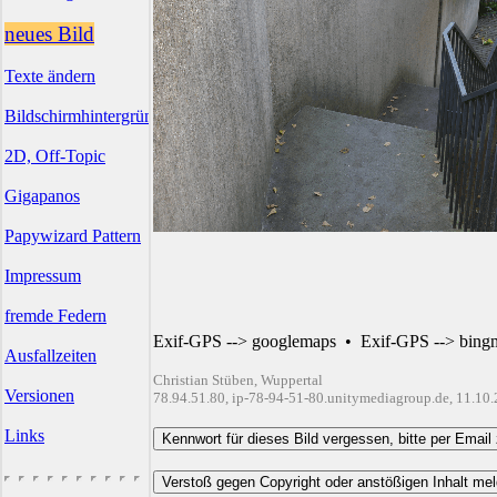
neues Bild
Texte ändern
Bildschirmhintergründe
2D, Off-Topic
Gigapanos
Papywizard Pattern
Impressum
fremde Federn
Exif-GPS --> googlemaps
•
Exif-GPS --> bing
Ausfallzeiten
Christian Stüben, Wuppertal
Versionen
78.94.51.80, ip-78-94-51-80.unitymediagroup.de, 11.10
Links