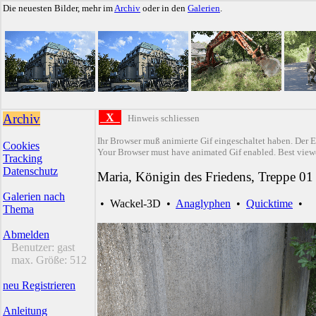
Die neuesten Bilder, mehr im
Archiv
oder in den
Galerien
.
Archiv
X
Hinweis schliessen
Ihr Browser muß animierte Gif eingeschaltet haben. Der E
Cookies
Your Browser must have animated Gif enabled. Best viewe
Tracking
Datenschutz
Maria, Königin des Friedens, Treppe 01
Galerien nach
•
Wackel-3D
•
Anaglyphen
•
Quicktime
•
Thema
Abmelden
Benutzer:
gast
max. Größe:
512
neu Registrieren
Anleitung