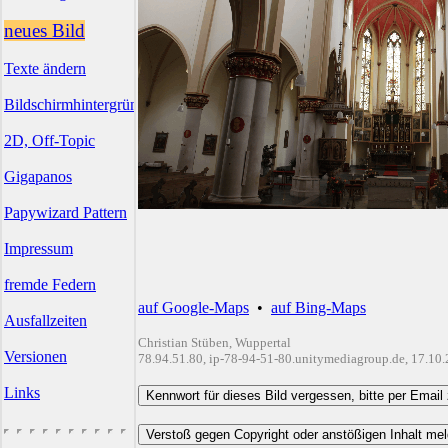
neues Bild
Texte ändern
Bildschirmhintergründe
2D, Off-Topic
Gigapanos
Papywizard Pattern
Impressum
fremde Federn
auf Google-Maps
•
auf Bing-Maps
Ausfallzeiten
Christian Stüben, Wuppertal
Versionen
78.94.51.80, ip-78-94-51-80.unitymediagroup.de, 17.10
Links