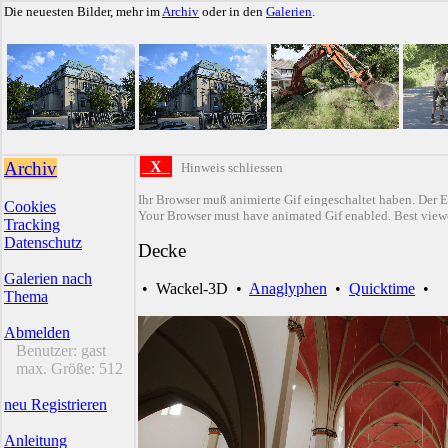
Die neuesten Bilder, mehr im
Archiv
oder in den
Galerien
.
Archiv
X
Hinweis schliessen
Ihr Browser muß animierte Gif eingeschaltet haben. Der E
Cookies
Your Browser must have animated Gif enabled. Best viewe
Tracking
Datenschutz
Decke
Galerien nach
•
Wackel-3D
•
Anaglyphen
•
Quicktime
•
Thema
Abmelden
Benutzer:
gast
max. Größe:
512
neu Registrieren
Anleitung