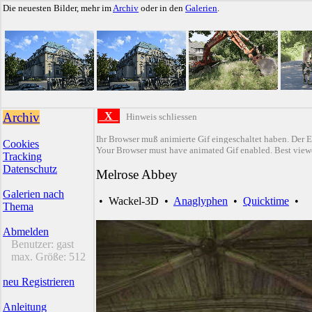
Die neuesten Bilder, mehr im
Archiv
oder in den
Galerien
.
Archiv
X
Hinweis schliessen
Ihr Browser muß animierte Gif eingeschaltet haben. Der E
Cookies
Your Browser must have animated Gif enabled. Best viewe
Tracking
Datenschutz
Melrose Abbey
Galerien nach
•
Wackel-3D
•
Anaglyphen
•
Quicktime
•
Thema
Abmelden
Benutzer:
gast
max. Größe:
512
neu Registrieren
Anleitung