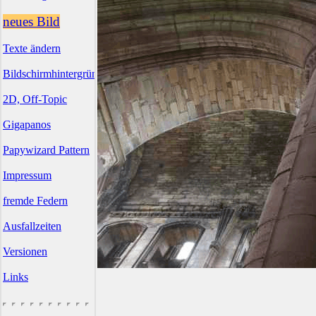
neues Bild
Texte ändern
Bildschirmhintergründe
2D, Off-Topic
Gigapanos
Papywizard Pattern
Impressum
fremde Federn
Ausfallzeiten
Versionen
Links