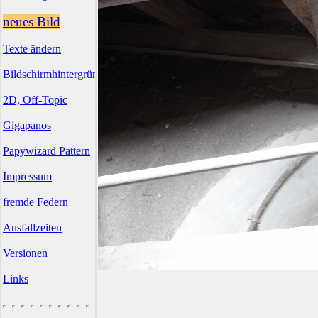
neues Bild
Texte ändern
Bildschirmhintergründe
2D, Off-Topic
Gigapanos
Papywizard Pattern
Impressum
fremde Federn
Ausfallzeiten
Versionen
Links