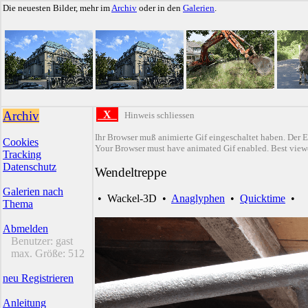
Die neuesten Bilder, mehr im
Archiv
oder in den
Galerien
.
Archiv
X
Hinweis schliessen
Ihr Browser muß animierte Gif eingeschaltet haben. Der E
Cookies
Your Browser must have animated Gif enabled. Best viewe
Tracking
Datenschutz
Wendeltreppe
Galerien nach
•
Wackel-3D
•
Anaglyphen
•
Quicktime
•
Thema
Abmelden
Benutzer:
gast
max. Größe:
512
neu Registrieren
Anleitung