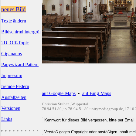
neues Bild
Texte ändern
Bildschirmhintergründe
2D, Off-Topic
Gigapanos
Papywizard Pattern
Impressum
fremde Federn
auf Google-Maps
•
auf Bing-Maps
Ausfallzeiten
Christian Stüben, Wuppertal
Versionen
78.94.51.80, ip-78-94-51-80.unitymediagroup.de, 17.10
Links