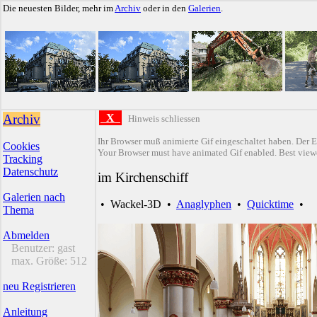
Die neuesten Bilder, mehr im
Archiv
oder in den
Galerien
.
Archiv
X
Hinweis schliessen
Ihr Browser muß animierte Gif eingeschaltet haben. Der E
Cookies
Your Browser must have animated Gif enabled. Best viewe
Tracking
Datenschutz
im Kirchenschiff
Galerien nach
•
Wackel-3D
•
Anaglyphen
•
Quicktime
•
Thema
Abmelden
Benutzer:
gast
max. Größe:
512
neu Registrieren
Anleitung