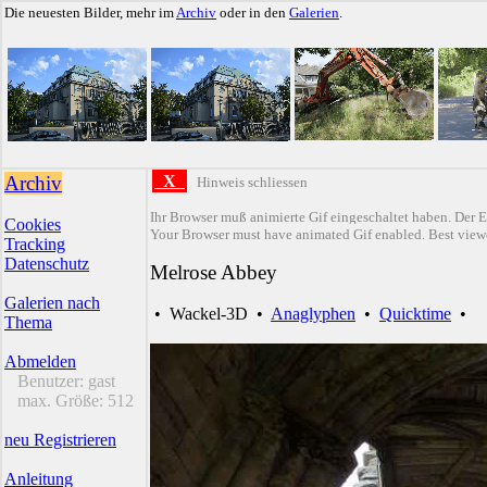
Die neuesten Bilder, mehr im
Archiv
oder in den
Galerien
.
Archiv
X
Hinweis schliessen
Ihr Browser muß animierte Gif eingeschaltet haben. Der E
Cookies
Your Browser must have animated Gif enabled. Best viewe
Tracking
Datenschutz
Melrose Abbey
Galerien nach
•
Wackel-3D
•
Anaglyphen
•
Quicktime
•
Thema
Abmelden
Benutzer:
gast
max. Größe:
512
neu Registrieren
Anleitung