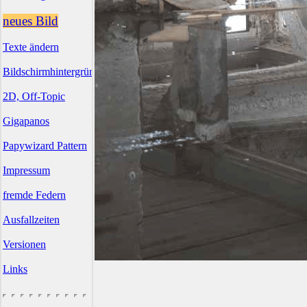
neues Bild
Texte ändern
Bildschirmhintergründe
2D, Off-Topic
Gigapanos
Papywizard Pattern
Impressum
fremde Federn
Ausfallzeiten
Versionen
Links