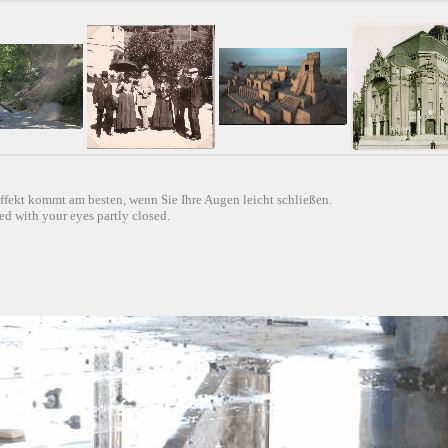
ffekt kommt am besten, wenn Sie Ihre Augen leicht schließen.
d with your eyes partly closed.