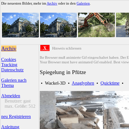
Die neuesten Bilder, mehr im
Archiv
oder in den
Galerien
.
Archiv
X
Hinweis schliessen
Ihr Browser muß animierte Gif eingeschaltet haben. Der E
Cookies
Your Browser must have animated Gif enabled. Best viewe
Tracking
Datenschutz
Spiegelung in Pfütze
Galerien nach
•
Wackel-3D
•
Anaglyphen
•
Quicktime
•
Thema
Abmelden
Benutzer:
gast
max. Größe:
512
neu Registrieren
Anleitung