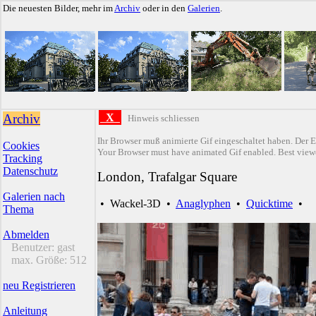
Die neuesten Bilder, mehr im
Archiv
oder in den
Galerien
.
Archiv
X
Hinweis schliessen
Ihr Browser muß animierte Gif eingeschaltet haben. Der E
Cookies
Your Browser must have animated Gif enabled. Best viewe
Tracking
Datenschutz
London, Trafalgar Square
Galerien nach
•
Wackel-3D
•
Anaglyphen
•
Quicktime
•
Thema
Abmelden
Benutzer:
gast
max. Größe:
512
neu Registrieren
Anleitung