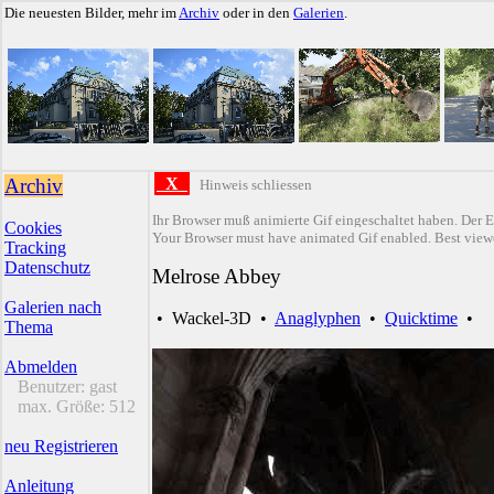
Die neuesten Bilder, mehr im
Archiv
oder in den
Galerien
.
Archiv
X
Hinweis schliessen
Ihr Browser muß animierte Gif eingeschaltet haben. Der E
Cookies
Your Browser must have animated Gif enabled. Best viewe
Tracking
Datenschutz
Melrose Abbey
Galerien nach
•
Wackel-3D
•
Anaglyphen
•
Quicktime
•
Thema
Abmelden
Benutzer:
gast
max. Größe:
512
neu Registrieren
Anleitung