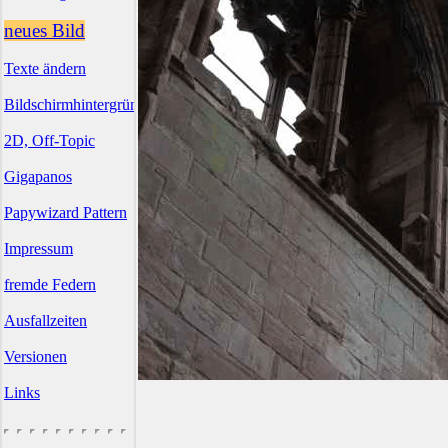
neues Bild
Texte ändern
Bildschirmhintergründe
2D, Off-Topic
Gigapanos
Papywizard Pattern
Impressum
fremde Federn
Ausfallzeiten
Versionen
Links