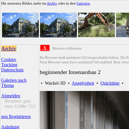
Die neuesten Bilder, mehr im
Archiv
oder in den
Galerien
.
Archiv
X
Hinweis schliessen
Ihr Browser muß animierte Gif eingeschaltet haben. Der E
Cookies
Your Browser must have animated Gif enabled. Best viewe
Tracking
Datenschutz
beginnender Innenausbau 2
Galerien nach
•
Wackel-3D
•
Anaglyphen
•
Quicktime
•
Thema
Abmelden
Benutzer:
gast
max. Größe:
512
neu Registrieren
Anleitung