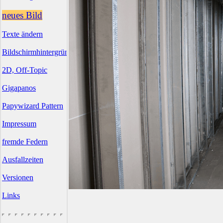
neues Bild
Texte ändern
Bildschirmhintergründe
2D, Off-Topic
Gigapanos
Papywizard Pattern
Impressum
fremde Federn
Ausfallzeiten
Versionen
Links