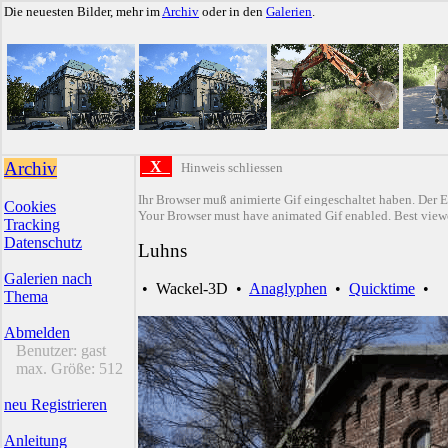
Die neuesten Bilder, mehr im
Archiv
oder in den
Galerien
.
Archiv
X
Hinweis schliessen
Ihr Browser muß animierte Gif eingeschaltet haben. Der E
Cookies
Your Browser must have animated Gif enabled. Best viewe
Tracking
Datenschutz
Luhns
Galerien nach
•
Wackel-3D
•
Anaglyphen
•
Quicktime
•
Thema
Abmelden
Benutzer:
gast
max. Größe:
512
neu Registrieren
Anleitung