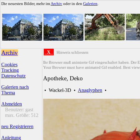
Die neuesten Bilder, mehr im
Archiv
oder in den
Galerien
.
Archiv
X
Hinweis schliessen
Ihr Browser muß animierte Gif eingeschaltet haben. Der E
Cookies
Your Browser must have animated Gif enabled. Best viewe
Tracking
Datenschutz
Apotheke, Deko
Galerien nach
•
Wackel-3D
•
Anaglyphen
•
Thema
Abmelden
Benutzer:
gast
max. Größe:
512
neu Registrieren
Anleitung