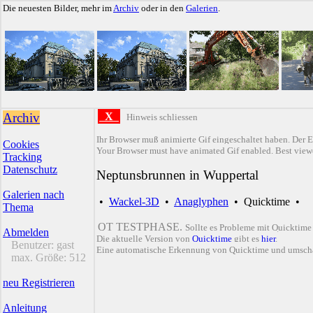
Die neuesten Bilder, mehr im
Archiv
oder in den
Galerien
.
Archiv
X
Hinweis schliessen
Ihr Browser muß animierte Gif eingeschaltet haben. Der E
Cookies
Your Browser must have animated Gif enabled. Best viewe
Tracking
Datenschutz
Neptunsbrunnen in Wuppertal
Galerien nach
•
Wackel-3D
•
Anaglyphen
•
Quicktime
•
Thema
QT TESTPHASE.
Sollte es Probleme mit Quicktime
Abmelden
Die aktuelle Version von
Quicktime
gibt es
hier
.
Benutzer:
gast
Eine automatische Erkennung von Quicktime und umsch
max. Größe:
512
neu Registrieren
Anleitung