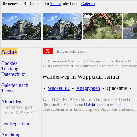
Die neuesten Bilder, mehr im
Archiv
oder in den
Galerien
.
Archiv
X
Hinweis schliessen
Ihr Browser muß animierte Gif eingeschaltet haben. Der E
Cookies
Your Browser must have animated Gif enabled. Best viewe
Tracking
Datenschutz
Wanderweg in Wuppertal, Januar
Galerien nach
•
Wackel-3D
•
Anaglyphen
•
Quicktime
•
Thema
QT TESTPHASE.
Sollte es Probleme mit Quicktime
Abmelden
Die aktuelle Version von
Quicktime
gibt es
hier
.
Benutzer:
gast
Eine automatische Erkennung von Quicktime und umsch
max. Größe:
512
neu Registrieren
Anleitung