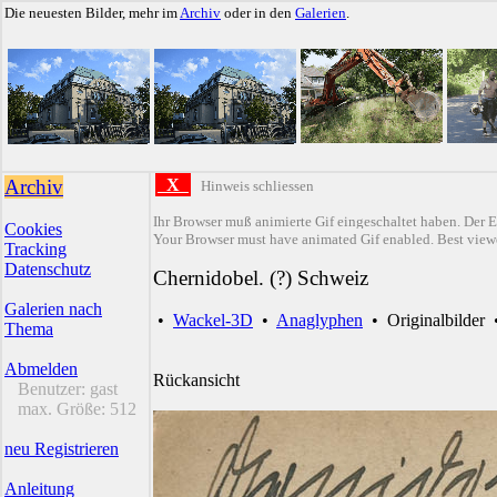
Die neuesten Bilder, mehr im
Archiv
oder in den
Galerien
.
Archiv
X
Hinweis schliessen
Ihr Browser muß animierte Gif eingeschaltet haben. Der E
Cookies
Your Browser must have animated Gif enabled. Best viewe
Tracking
Datenschutz
Chernidobel. (?) Schweiz
Galerien nach
•
Wackel-3D
•
Anaglyphen
•
Originalbilder
Thema
Abmelden
Rückansicht
Benutzer:
gast
max. Größe:
512
neu Registrieren
Anleitung