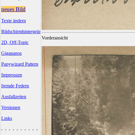
neues Bild
Texte ändern
Bildschirmhintergründe
Vorderansicht
2D, Off-Topic
Gigapanos
Papywizard Pattern
Impressum
fremde Federn
Ausfallzeiten
Versionen
Links