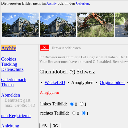
Die neuesten Bilder, mehr im
Archiv
oder in den
Galerien
.
Archiv
X
Hinweis schliessen
Ihr Browser muß animierte Gif eingeschaltet haben. Der E
Cookies
Your Browser must have animated Gif enabled. Best viewe
Tracking
Datenschutz
Chernidobel. (?) Schweiz
Galerien nach
•
Wackel-3D
•
Anaglyphen
•
Originalbilder
Thema
Anaglyphen
Abmelden
Benutzer:
gast
linkes Teilbild:
0
1
max. Größe:
512
rechtes Teilbild:
0
1
neu Registrieren
Anleitung