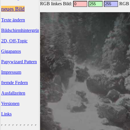
RGB linkes Bild:
RGB r
neues Bild
Texte ändern
Bildschirmhintergründe
2D, Off-Topic
Gigapanos
Papywizard Pattern
Impressum
fremde Federn
Ausfallzeiten
Versionen
Links