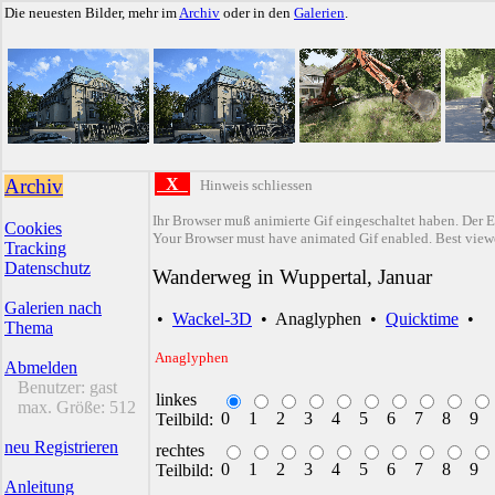
Die neuesten Bilder, mehr im
Archiv
oder in den
Galerien
.
Archiv
X
Hinweis schliessen
Ihr Browser muß animierte Gif eingeschaltet haben. Der E
Cookies
Your Browser must have animated Gif enabled. Best viewe
Tracking
Datenschutz
Wanderweg in Wuppertal, Januar
Galerien nach
•
Wackel-3D
•
Anaglyphen
•
Quicktime
•
Thema
Anaglyphen
Abmelden
Benutzer:
gast
linkes
max. Größe:
512
0
1
2
3
4
5
6
7
8
9
Teilbild:
neu Registrieren
rechtes
0
1
2
3
4
5
6
7
8
9
Teilbild:
Anleitung