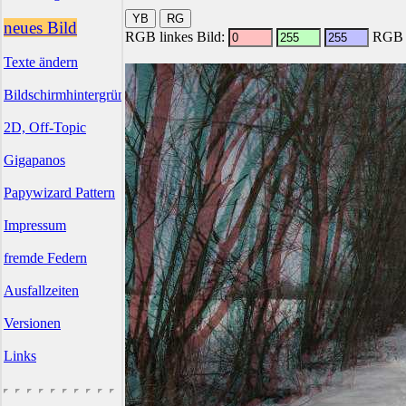
neues Bild
RGB linkes Bild:
RGB r
Texte ändern
Bildschirmhintergründe
2D, Off-Topic
Gigapanos
Papywizard Pattern
Impressum
fremde Federn
Ausfallzeiten
Versionen
Links