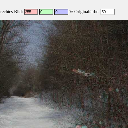
echtes Bild:
% Originalfarbe: