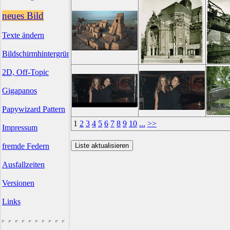
neues Bild
Texte ändern
Bildschirmhintergründe
2D, Off-Topic
Gigapanos
Papywizard Pattern
1
2
3
4
5
6
7
8
9
10
...
>>
Impressum
fremde Federn
Ausfallzeiten
Versionen
Links