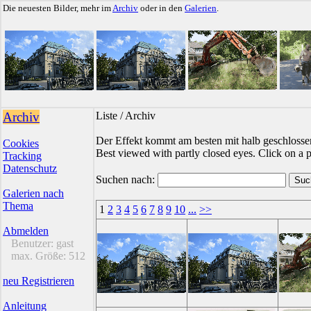
Die neuesten Bilder, mehr im
Archiv
oder in den
Galerien
.
Archiv
Liste / Archiv
Der Effekt kommt am besten mit halb geschlossen
Cookies
Best viewed with partly closed eyes. Click on a pi
Tracking
Datenschutz
Suchen nach:
Galerien nach
Thema
1
2
3
4
5
6
7
8
9
10
...
>>
Abmelden
Benutzer:
gast
max. Größe:
512
neu Registrieren
Anleitung