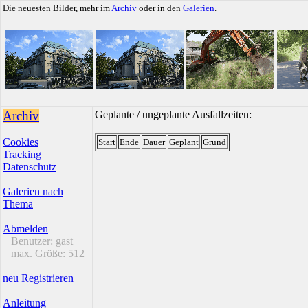
Die neuesten Bilder, mehr im
Archiv
oder in den
Galerien
.
Archiv
Geplante / ungeplante Ausfallzeiten:
Cookies
Start
Ende
Dauer
Geplant
Grund
Tracking
Datenschutz
Galerien nach
Thema
Abmelden
Benutzer:
gast
max. Größe:
512
neu Registrieren
Anleitung