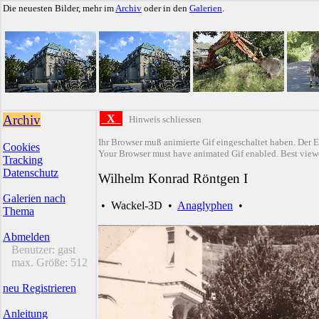
Die neuesten Bilder, mehr im
Archiv
oder in den
Galerien
.
Archiv
X
Hinweis schliessen
Ihr Browser muß animierte Gif eingeschaltet haben. Der E
Cookies
Your Browser must have animated Gif enabled. Best viewe
Tracking
Datenschutz
Wilhelm Konrad Röntgen I
Galerien nach
•
Wackel-3D
•
Anaglyphen
•
Thema
Abmelden
Benutzer:
gast
max. Größe:
512
neu Registrieren
Anleitung