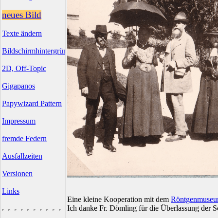
neues Bild
Texte ändern
Bildschirmhintergründe
2D, Off-Topic
Gigapanos
Papywizard Pattern
Impressum
fremde Federn
Ausfallzeiten
Versionen
Links
Eine kleine Kooperation mit dem
Röntgenmuse
Ich danke Fr. Dömling für die Überlassung der S