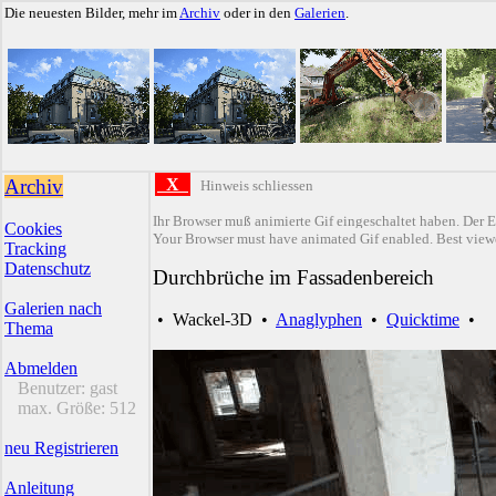
Die neuesten Bilder, mehr im
Archiv
oder in den
Galerien
.
Archiv
X
Hinweis schliessen
Ihr Browser muß animierte Gif eingeschaltet haben. Der E
Cookies
Your Browser must have animated Gif enabled. Best viewe
Tracking
Datenschutz
Durchbrüche im Fassadenbereich
Galerien nach
•
Wackel-3D
•
Anaglyphen
•
Quicktime
•
Thema
Abmelden
Benutzer:
gast
max. Größe:
512
neu Registrieren
Anleitung