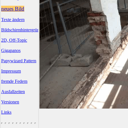
neues Bild
Texte ändern
Bildschirmhintergründe
2D, Off-Topic
Gigapanos
Papywizard Pattern
Impressum
fremde Federn
Ausfallzeiten
Versionen
Links