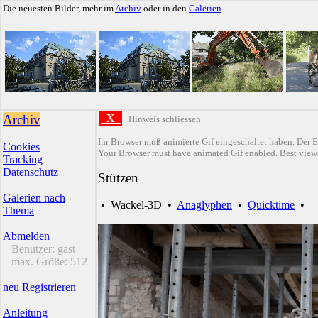
Die neuesten Bilder, mehr im
Archiv
oder in den
Galerien
.
Archiv
X
Hinweis schliessen
Ihr Browser muß animierte Gif eingeschaltet haben. Der E
Cookies
Your Browser must have animated Gif enabled. Best viewe
Tracking
Datenschutz
Stützen
Galerien nach
•
Wackel-3D
•
Anaglyphen
•
Quicktime
•
Thema
Abmelden
Benutzer:
gast
max. Größe:
512
neu Registrieren
Anleitung