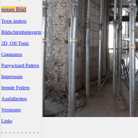
neues Bild
Texte ändern
Bildschirmhintergründe
2D, Off-Topic
Gigapanos
Papywizard Pattern
Impressum
fremde Federn
Ausfallzeiten
Versionen
Links