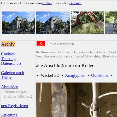
Die neuesten Bilder, mehr im
Archiv
oder in den
Galerien
.
Archiv
X
Hinweis schliessen
Ihr Browser muß animierte Gif eingeschaltet haben. Der E
Cookies
Your Browser must have animated Gif enabled. Best viewe
Tracking
Datenschutz
alte Anschlußrohre im Keller
Galerien nach
•
Wackel-3D
•
Anaglyphen
•
Quicktime
•
Thema
Abmelden
Benutzer:
gast
max. Größe:
512
neu Registrieren
Anleitung