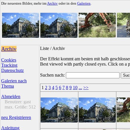
Die neuesten Bilder, mehr im
Archiv
oder in den
Galerien
.
Archiv
Liste / Archiv
Der Effekt kommt am besten mit halb geschlossen
Cookies
Best viewed with partly closed eyes. Click on a pi
Tracking
Datenschutz
Suchen nach:
Galerien nach
Thema
1
2
3
4
5
6
7
8
9
10
...
>>
Abmelden
Benutzer:
gast
max. Größe:
512
neu Registrieren
Anleitung