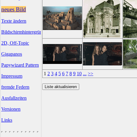
neues Bild
Texte ändern
Bildschirmhintergründe
2D, Off-Topic
Gigapanos
Papywizard Pattern
1
2
3
4
5
6
7
8
9
10
...
>>
Impressum
fremde Federn
Ausfallzeiten
Versionen
Links