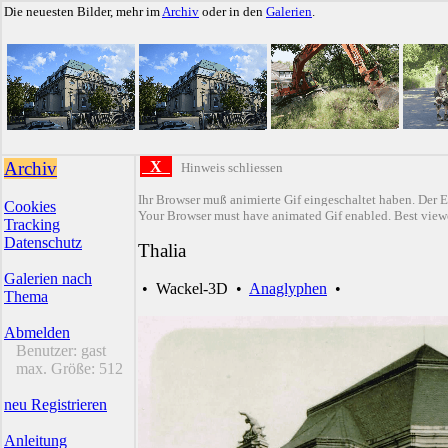
Die neuesten Bilder, mehr im
Archiv
oder in den
Galerien
.
Archiv
X
Hinweis schliessen
Ihr Browser muß animierte Gif eingeschaltet haben. Der E
Cookies
Your Browser must have animated Gif enabled. Best viewe
Tracking
Datenschutz
Thalia
Galerien nach
•
Wackel-3D
•
Anaglyphen
•
Thema
Abmelden
Benutzer:
gast
max. Größe:
512
neu Registrieren
Anleitung