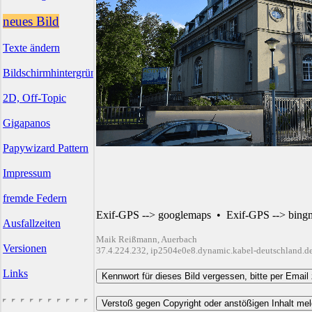
neues Bild
Texte ändern
Bildschirmhintergründe
2D, Off-Topic
Gigapanos
Papywizard Pattern
Impressum
fremde Federn
Exif-GPS --> googlemaps
•
Exif-GPS --> bing
Ausfallzeiten
Maik Reißmann, Auerbach
Versionen
37.4.224.232, ip2504e0e8.dynamic.kabel-deutschland.d
Links