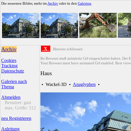
Die neuesten Bilder, mehr im
Archiv
oder in den
Galerien
.
Archiv
X
Hinweis schliessen
Ihr Browser muß animierte Gif eingeschaltet haben. Der E
Cookies
Your Browser must have animated Gif enabled. Best viewe
Tracking
Datenschutz
Haus
Galerien nach
•
Wackel-3D
•
Anaglyphen
•
Thema
Abmelden
Benutzer:
gast
max. Größe:
512
neu Registrieren
Anleitung