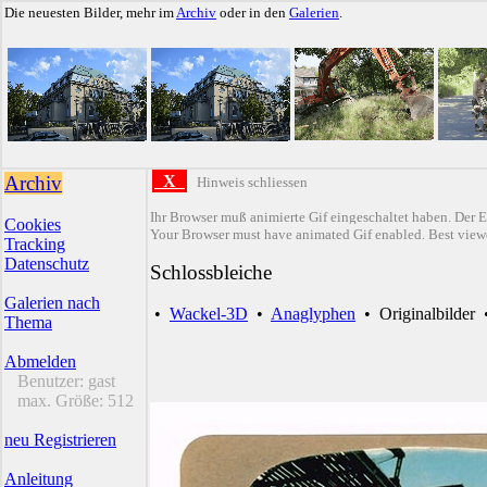
Die neuesten Bilder, mehr im
Archiv
oder in den
Galerien
.
Archiv
X
Hinweis schliessen
Ihr Browser muß animierte Gif eingeschaltet haben. Der E
Cookies
Your Browser must have animated Gif enabled. Best viewe
Tracking
Datenschutz
Schlossbleiche
Galerien nach
•
Wackel-3D
•
Anaglyphen
•
Originalbilder
Thema
Abmelden
Benutzer:
gast
max. Größe:
512
neu Registrieren
Anleitung