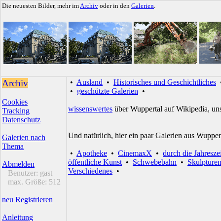
Die neuesten Bilder, mehr im
Archiv
oder in den
Galerien
.
Archiv
•
Ausland
•
Historisches und Geschichtliches
•
geschützte Galerien
•
Cookies
wissenswertes
über Wuppertal auf Wikipedia, un
Tracking
Datenschutz
Und natürlich, hier ein paar Galerien aus Wupper
Galerien nach
Thema
•
Apotheke
•
CinemaxX
•
durch die Jahresze
öffentliche Kunst
•
Schwebebahn
•
Skulpture
Abmelden
Verschiedenes
•
Benutzer:
gast
max. Größe:
512
neu Registrieren
Anleitung