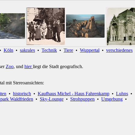
•
Köln
•
sakrales
•
Technik
•
Tiere
•
Wuppertal
•
verschiedenes
ser
Zoo
, und
hier
liegt die Stadt geografisch.
tal mit Stereoansichten:
iten
•
historisch
•
Kaufhaus Michel - Haus Fahrenkamp
•
Luhns
•
npark Waldfrieden
•
Sky-Lounge
•
Strohpuppen
•
Umgebung
•