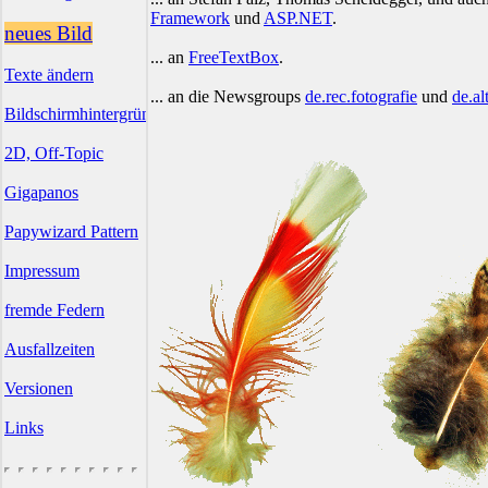
Framework
und
ASP.NET
.
neues Bild
... an
FreeTextBox
.
Texte ändern
... an die Newsgroups
de.rec.fotografie
und
de.al
Bildschirmhintergründe
2D, Off-Topic
Gigapanos
Papywizard Pattern
Impressum
fremde Federn
Ausfallzeiten
Versionen
Links