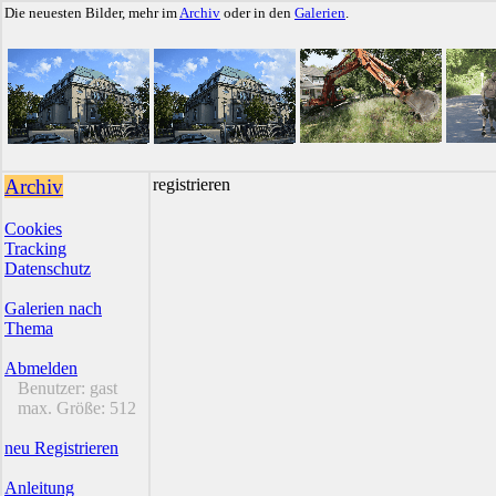
Die neuesten Bilder, mehr im
Archiv
oder in den
Galerien
.
Archiv
registrieren
Cookies
Tracking
Datenschutz
Galerien nach
Thema
Abmelden
Benutzer:
gast
max. Größe:
512
neu Registrieren
Anleitung