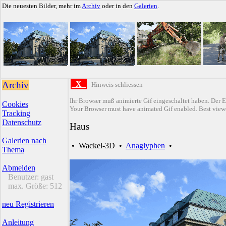
Die neuesten Bilder, mehr im
Archiv
oder in den
Galerien
.
Archiv
X
Hinweis schliessen
Ihr Browser muß animierte Gif eingeschaltet haben. Der E
Cookies
Your Browser must have animated Gif enabled. Best viewe
Tracking
Datenschutz
Haus
Galerien nach
•
Wackel-3D
•
Anaglyphen
•
Thema
Abmelden
Benutzer:
gast
max. Größe:
512
neu Registrieren
Anleitung