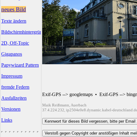
neues Bild
Texte ändern
Bildschirmhintergründe
2D, Off-Topic
Gigapanos
Papywizard Pattern
Impressum
fremde Federn
Exif-GPS --> googlemaps
•
Exif-GPS --> bing
Ausfallzeiten
Maik Reißmann, Auerbach
Versionen
37.4.224.232, ip2504e0e8.dynamic.kabel-deutschland.d
Links