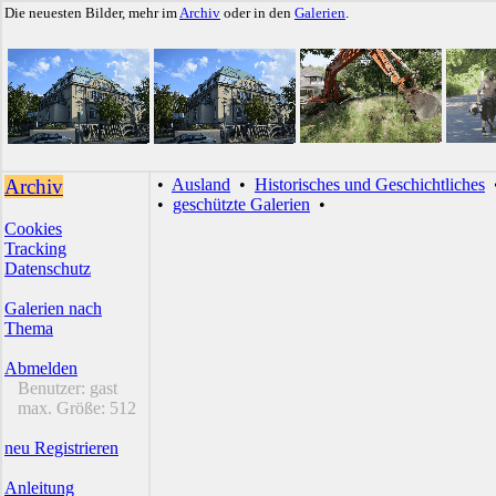
Die neuesten Bilder, mehr im
Archiv
oder in den
Galerien
.
Archiv
•
Ausland
•
Historisches und Geschichtliches
•
geschützte Galerien
•
Cookies
Tracking
Datenschutz
Galerien nach
Thema
Abmelden
Benutzer:
gast
max. Größe:
512
neu Registrieren
Anleitung