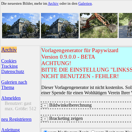
Die neuesten Bilder, mehr im
Archiv
oder in den
Galerien
.
Archiv
Vorlagengenerator für Papywizard
Version 0.9.0.0 - BETA
Cookies
ACHTUNG!
Tracking
BITTE DIE EINSTELLUNG "LINKSS
Datenschutz
NICHT BENUTZEN - FEHLER!
Galerien nach
Thema
Dieser Vorlagengenerator ist nicht kostenlos. Sol
einer Spende für einen Wohltätigen Verein Ihrer
Abmelden
Benutzer:
gast
Bildwinkelberechnung
max. Größe:
512
Bracketing zeigen
neu Registrieren
Anleitung