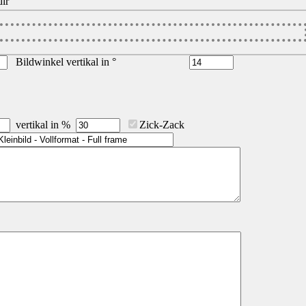
ir
Bildwinkel vertikal in °
vertikal in %
Zick-Zack