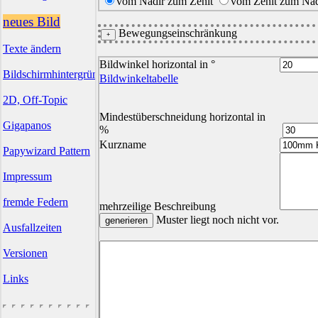
vom Nadir zum Zenit
vom Zenit zum Nad
neues Bild
Bewegungseinschränkung
Texte ändern
Bildwinkel horizontal in °
Bildschirmhintergründe
Bildwinkeltabelle
2D, Off-Topic
Mindestüberschneidung horizontal in
Gigapanos
%
Kurzname
Papywizard Pattern
Impressum
fremde Federn
mehrzeilige Beschreibung
Muster liegt noch nicht vor.
Ausfallzeiten
Versionen
Links