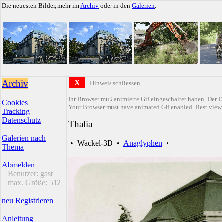
Die neuesten Bilder, mehr im
Archiv
oder in den
Galerien
.
Archiv
X
Hinweis schliessen
Ihr Browser muß animierte Gif eingeschaltet haben. Der E
Cookies
Your Browser must have animated Gif enabled. Best viewe
Tracking
Datenschutz
Thalia
Galerien nach
•
Wackel-3D
•
Anaglyphen
•
Thema
Abmelden
Benutzer:
gast
max. Größe:
512
neu Registrieren
Anleitung