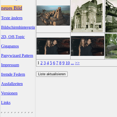
neues Bild
Texte ändern
Bildschirmhintergründe
2D, Off-Topic
Gigapanos
Papywizard Pattern
1
2
3
4
5
6
7
8
9
10
...
>>
Impressum
fremde Federn
Ausfallzeiten
Versionen
Links