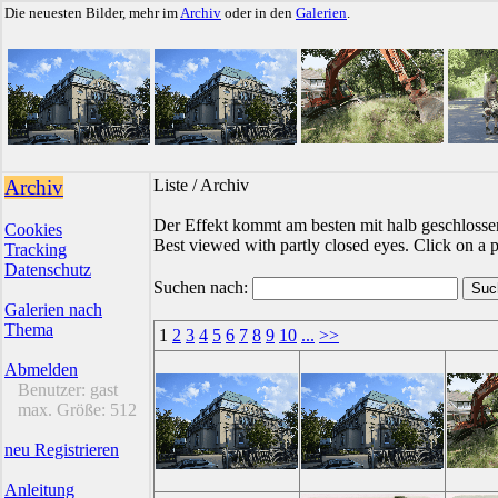
Die neuesten Bilder, mehr im
Archiv
oder in den
Galerien
.
Archiv
Liste / Archiv
Der Effekt kommt am besten mit halb geschlossen
Cookies
Best viewed with partly closed eyes. Click on a pi
Tracking
Datenschutz
Suchen nach:
Galerien nach
Thema
1
2
3
4
5
6
7
8
9
10
...
>>
Abmelden
Benutzer:
gast
max. Größe:
512
neu Registrieren
Anleitung