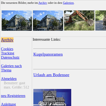
Die neuesten Bilder, mehr im
Archiv
oder in den
Galerien
.
Archiv
Interessante Links:
Cookies
Tracking
Kugelpanoramen
Datenschutz
Galerien nach
Thema
Urlaub am Bodensee
Abmelden
Benutzer:
gast
max. Größe:
512
neu Registrieren
Anleitung