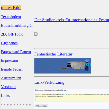
neues Bild
Texte ändern
Der Studienkreis für internationales Fest
Bildschirmhintergründe
2D, Off-Topic
Gigapanos
Papywizard Pattern
Fantastische Literatur
Impressum
fremde Federn
Ausfallzeiten
Link-Verkürzung
Versionen
Links