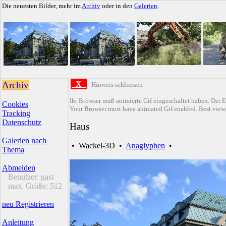
Die neuesten Bilder, mehr im
Archiv
oder in den
Galerien
.
Archiv
X
Hinweis schliessen
Ihr Browser muß animierte Gif eingeschaltet haben. Der E
Cookies
Your Browser must have animated Gif enabled. Best viewe
Tracking
Datenschutz
Haus
Galerien nach
•
Wackel-3D
•
Anaglyphen
•
Thema
Abmelden
Benutzer:
gast
max. Größe:
512
neu Registrieren
Anleitung