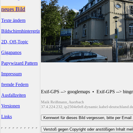
neues Bild
Texte ändern
Bildschirmhintergründe
2D, Off-Topic
Gigapanos
Papywizard Pattern
Impressum
fremde Federn
Exif-GPS --> googlemaps
•
Exif-GPS --> bing
Ausfallzeiten
Maik Reißmann, Auerbach
Versionen
37.4.224.232, ip2504e0e8.dynamic.kabel-deutschland.d
Links