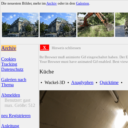
Die neuesten Bilder, mehr im
Archiv
oder in den
Galerien
.
Archiv
X
Hinweis schliessen
Ihr Browser muß animierte Gif eingeschaltet haben. Der E
Cookies
Your Browser must have animated Gif enabled. Best viewe
Tracking
Datenschutz
Küche
Galerien nach
•
Wackel-3D
•
Anaglyphen
•
Quicktime
•
Thema
Abmelden
Benutzer:
gast
max. Größe:
512
neu Registrieren
Anleitung