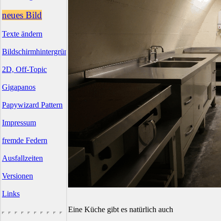
neues Bild
Texte ändern
Bildschirmhintergründe
2D, Off-Topic
Gigapanos
Papywizard Pattern
Impressum
fremde Federn
Ausfallzeiten
Versionen
Links
Eine Küche gibt es natürlich auch