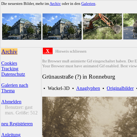
Die neuesten Bilder, mehr im
Archiv
oder in den
Galerien
.
Archiv
X
Hinweis schliessen
Ihr Browser muß animierte Gif eingeschaltet haben. Der E
Cookies
Your Browser must have animated Gif enabled. Best viewe
Tracking
Datenschutz
Grünaustraße (?) in Ronneburg
Galerien nach
•
Wackel-3D
•
Anaglyphen
•
Originalbilder
Thema
Abmelden
Benutzer:
gast
max. Größe:
512
neu Registrieren
Anleitung