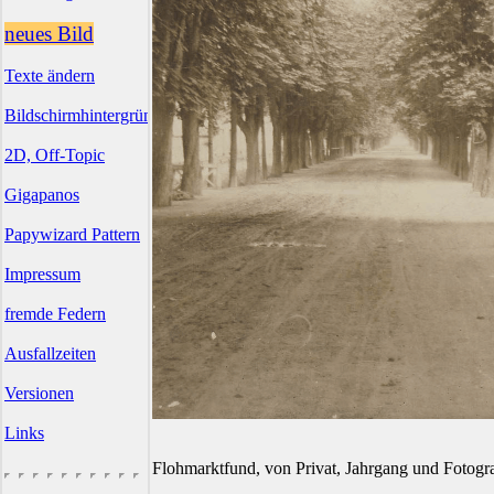
neues Bild
Texte ändern
Bildschirmhintergründe
2D, Off-Topic
Gigapanos
Papywizard Pattern
Impressum
fremde Federn
Ausfallzeiten
Versionen
Links
Flohmarktfund, von Privat, Jahrgang und Fotogr